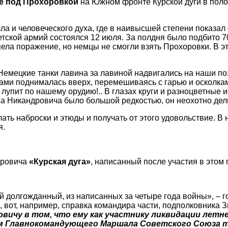
е под Прохоровкой
на Южном фронте Курской дуги в поло
 и человеческого духа, где в наивысшей степени показал с
ской армий состоялся 12 июля. За полдня было подбито 700
пела поражение, но немцы не смогли взять Прохоровки. В 
Немецкие танки лавина за лавиной надвигались на наши пози
бами поднималась вверх, перемешиваясь с гарью и осколка
упит по нашему орудию!.. В глазах круги и разноцветные и
на Никандровича было большой редкостью, он неохотно д
ать наброски и этюды и получать от этого удовольствие. В 
я.
дровича
«Курская дуга»
, написанный после участия в этом
ый долгожданный, из написанных за четыре года войны», – 
, вот, например, справка командира части, подполковника З
вичу в том, что ему как участнику ликвидации летн
м Главнокомандующего Маршала Советского Союза то