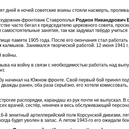
ят дней и ночей советские воины стояли насмерть, пролива
л художник-фронтовик Ставрополья
Родион Никандрович 
детстве часто бегал к председателю церковного совета, про
самостоятельные занятия, так как задумал твёрдо учиться 
лище памяти 1905 года. После его окончания стал работать
 калмыков. Занимался творческой работой. 12 июня 1941 г
й войны.
ыва на войну в связи с необходимостью работать над выпус
нт.
жбу начинал на Южном фронте. Свой первый бой принял под
дважды ранен, оба раза серьёзно, его хотели комиссовать, 
строгие распорядки, карандаш из рук почти не выпускал. В
ех врачей, сестёр, нянечек и весь обслуживающий персона
16-й зенитный артиллерийский полк Корсунской дивизии, пя
огда будет уволен в запас. А летом 1943-го его ожидали бои