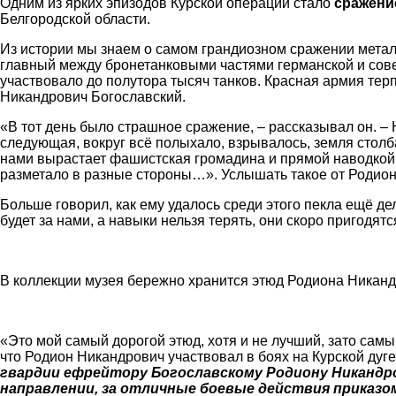
Одним из ярких эпизодов Курской операции стало
сражени
Белгородской области.
Из истории мы знаем о самом грандиозном сражении металла
главный между бронетанковыми частями германской и совет
участвовало до полутора тысяч танков. Красная армия тер
Никандрович Богославский.
«В тот день было страшное сражение, – рассказывал он. – 
следующая, вокруг всё полыхало, взрывалось, земля стол
нами вырастает фашистская громадина и прямой наводкой л
разметало в разные стороны…». Услышать такое от Родио
Больше говорил, как ему удалось среди этого пекла ещё дел
будет за нами, а навыки нельзя терять, они скоро пригодятс
В коллекции музея бережно хранится этюд Родиона Никан
«Это мой самый дорогой этюд, хотя и не лучший, зато сам
что Родион Никандрович участвовал в боях на Курской дуге
гвардии ефрейтору Богославскому Родиону Никандро
направлении, за отличные боевые действия приказо