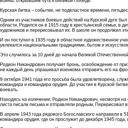
войны, открывшим путь к Великой Победе.
Курская битва – событие, не подвластное времени, пятьдес
Одним из участников боевых действий на Курской дуге бы
области. Родился он в 1915 году в крестьянской семье, в 
художников и перерисовывал их. В школе он продолжил эти 
И он поступил в 1935 году в областное художественное учи
увлекался национальными традициями, бытом и искусством
Это случилось за 10 дней до начала Великой Отечественно
Родион Никандрович получает бронь, освобождение от приз
не каждый день упрашивал военкома отправить его на фро
9 октября 1941 года его просьба была удовлетворена, слу
командира и командира орудия. До участия в Курской битве 
воевать.
Находясь на излечении, Родион Никандрович, несмотря на 
листа писали письма и отправляли родным. Перерисовал вс
В апреле 1943 года рядового Богославского направили в 5
командира орудия, где он прослужит до декабря 1945 года, к