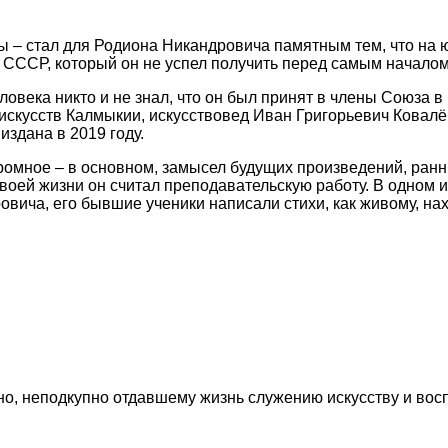
ды – стал для Родиона Никандровича памятным тем, что н
в СССР, который он не успел получить перед самым начало
человека никто и не знал, что он был принят в члены Союза
 искусств Калмыкии, искусствовед Иван Григорьевич Ковалё
здана в 2019 году.
омное – в основном, замысел будущих произведений, ранн
воей жизни он считал преподавательскую работу. В одном и
ича, его бывшие ученики написали стихи, как живому, нах
 неподкупно отдавшему жизнь служению искусству и воспит