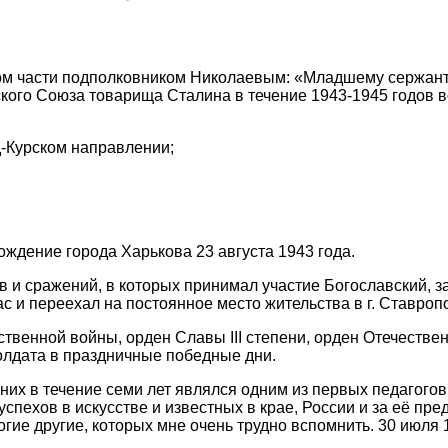
ром части подполковником Николаевым: «Младшему сержант
ого Союза товарища Сталина в течение 1943-1945 годов в
-Курском направлении;
ождение города Харькова 23 августа 1943 года.
в и сражений, в которых принимал участие Богославский, 
с и переехал на постоянное место жительства в г. Ставроп
венной войны, орден Славы III степени, орден Отечествен
лдата в праздничные победные дни.
них в течение семи лет являлся одним из первых педагого
пехов в искусстве и известных в крае, России и за её пре
ие другие, которых мне очень трудно вспомнить. 30 июля 