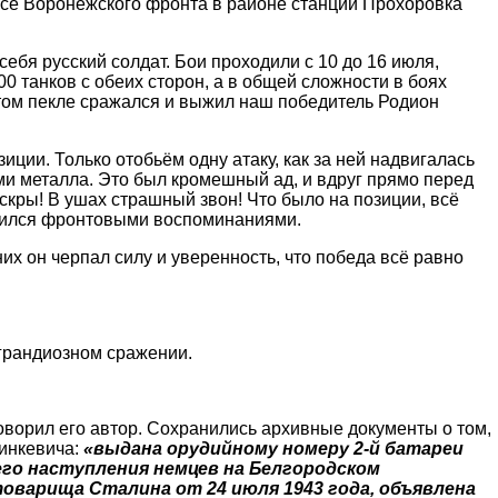
се Воронежского фронта в районе станции Прохоровка
ебя русский солдат. Бои проходили с 10 до 16 июля,
 танков с обеих сторон, а в общей сложности в боях
этом пекле сражался и выжил наш победитель Родион
ции. Только отобьём одну атаку, как за ней надвигалась
ми металла. Это был кромешный ад, и вдруг прямо перед
скры! В ушах страшный звон! Что было на позиции, всё
елился фронтовыми воспоминаниями.
них он черпал силу и уверенность, что победа всё равно
 грандиозном сражении.
говорил его автор. Сохранились архивные документы о том,
инкевича:
«выдана орудийному номеру 2-й батареи
его наступления немцев на Белгородском
варища Сталина от 24 июля 1943 года, объявлена