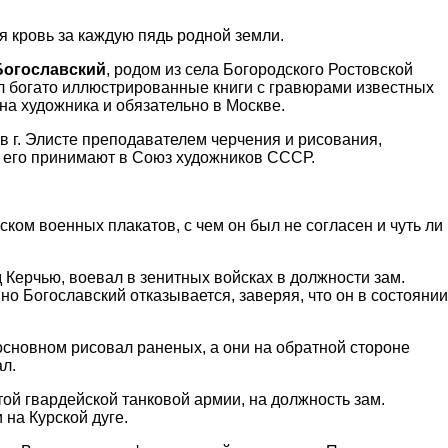
я кровь за каждую пядь родной земли.
Богославский
, родом из села Богородского Ростовской
сил богато иллюстрированные книги с гравюрами известных
на художника и обязательно в Москве.
 в г. Элисте преподавателем черчения и рисования,
. его принимают в Союз художников СССР.
ком военных плакатов, с чем он был не согласен и чуть ли
 Керчью, воевал в зенитных войсках в должности зам.
но Богославский отказывается, заверяя, что он в состоянии
 основном рисовал раненых, а они на обратной стороне
л.
той гвардейской танковой армии, на должность зам.
 на Курской дуге.