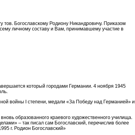
у тов. Богославскому Родиону Никандровичу. Приказом
сему личному составу и Вам, принимавшему участие в
завершается который городами Германии. 4 ноября 1945
оль.
ной войны I степени, медали «За Победу над Германией» и
в вновь образованного краевого художественного училища.
делами» – так писал сам Богославский, перечислив более
1995 г. Родион Богославский»