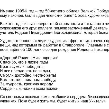
Именно 1995-й год – год 50-летнего юбилея Великой Побе
ему, наконец, был выдан членский билет Союза художнико
Все эти годы из-за невероятной скромности и такта этого 
художников его друг, коллега, земляк заслуженный деятель
учитель Родион Никандрович Богославский», которая была и
Художественное наследие художника-фронтовика очень скр
вещи, над которыми он работал в Ставрополе. Главным в с
посвящённой 100-летию со дня рождения Родиона Никандров
«Дорогой Родион Никандрович!
Спасибо, что в лихие годы
Врага сумели победить,
И все преодолеть невзгоды,
Смогли достойно, честно жить!
Вам, отстоявшим нам свободу,
За мудрость, крепкую породу
Сердечный, низкий всем поклон.
Со светлыми пожеланиями, любящим сердцем, безраздельно,
учениках. Пока будем жить мы, будет жить и наш Учитель».