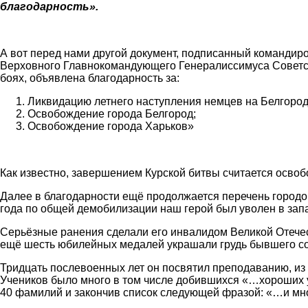
благодарность».
А вот перед нами другой документ, подписанный команди
Верховного Главнокомандующего Генералиссимуса Советск
боях, объявлена благодарность за:
Ликвидацию летнего наступления немцев на Белгород
Освобождение города Белгород;
Освобождение города Харьков»
Как известно, завершением Курской битвы считается освоб
Далее в благодарности ещё продолжается перечень городо
года по общей демобилизации наш герой был уволен в запа
Серьёзные ранения сделали его инвалидом Великой Отечест
ещё шесть юбилейных медалей украшали грудь бывшего со
Тридцать послевоенных лет он посвятил преподаванию, из 
Учеников было много в том числе добившихся «…хороших ус
40 фамилий и закончив список следующей фразой: «…и мног