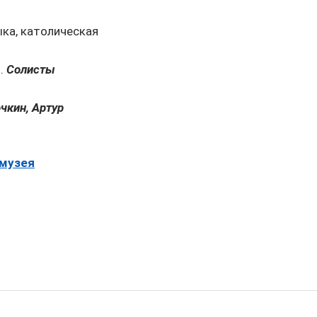
ыка, католическая
т.
Солисты
чкин, Артур
 музея