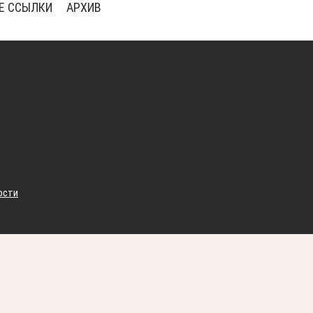
Е ССЫЛКИ
АРХИВ
ости