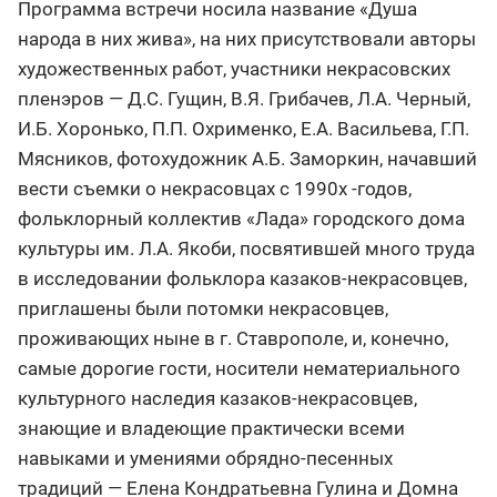
Программа встречи носила название «Душа
народа в них жива», на них присутствовали авторы
художественных работ, участники некрасовских
пленэров — Д.С. Гущин, В.Я. Грибачев, Л.А. Черный,
И.Б. Хоронько, П.П. Охрименко, Е.А. Васильева, Г.П.
Мясников, фотохудожник А.Б. Заморкин, начавший
вести съемки о некрасовцах с 1990х -годов,
фольклорный коллектив «Лада» городского дома
культуры им. Л.А. Якоби, посвятившей много труда
в исследовании фольклора казаков-некрасовцев,
приглашены были потомки некрасовцев,
проживающих ныне в г. Ставрополе, и, конечно,
самые дорогие гости, носители нематериального
культурного наследия казаков-некрасовцев,
знающие и владеющие практически всеми
навыками и умениями обрядно-песенных
традиций — Елена Кондратьевна Гулина и Домна