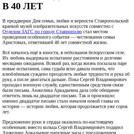
В 40 ЛЕТ
В преддверии Дня семьи, любви и верности Ставропольский
краевой музей изобразительных искусств совместно с
Отделом ЗАГС по городу Ставрополю
стал местом
проведения особенного события — чествования семьи
Аристовых, отметившей 40 лет совместной жизни.
Всё началось ещё в юности, в небольшом белорусском селе.
Их любовь выдержала испытание расстоянием и долгими
месяцами ожидания. Всякий раз, когда жизнь посылала паре
новые испытания, сама судьба ясно давала понять, что
влюблённым суждено преодолеть любые трудности и рука об
руку, а после двигаться дальше. Пока Сергей Владимирович
проходил военную службу, единственным средством связи
были письма. Анжелика Аркадьевна дала себе обещание
ответить лишь на двадцатое письмо. Так и произошло:
именно двадцатое письмо стало началом новой главы их
истории — истории любви, которая продолжается уже сорок
лет.
Предложение руки и сердца оказалось по-настоящему
особенным: вместо кольца Сергей Владимирович подарил
Анжелике Аркадьевне наручные часы с предложением