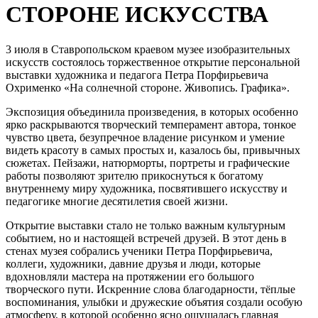
СТОРОНЕ ИСКУССТВА
3 июля в Ставропольском краевом музее изобразительных
искусств состоялось торжественное открытие персональной
выставки художника и педагога Петра Порфирьевича
Охрименко «На солнечной стороне. Живопись. Графика».
Экспозиция объединила произведения, в которых особенно
ярко раскрываются творческий темперамент автора, тонкое
чувство цвета, безупречное владение рисунком и умение
видеть красоту в самых простых и, казалось бы, привычных
сюжетах. Пейзажи, натюрморты, портреты и графические
работы позволяют зрителю прикоснуться к богатому
внутреннему миру художника, посвятившего искусству и
педагогике многие десятилетия своей жизни.
Открытие выставки стало не только важным культурным
событием, но и настоящей встречей друзей. В этот день в
стенах музея собрались ученики Петра Порфирьевича,
коллеги, художники, давние друзья и люди, которые
вдохновляли мастера на протяжении его большого
творческого пути. Искренние слова благодарности, тёплые
воспоминания, улыбки и дружеские объятия создали особую
атмосферу, в которой особенно ясно ощущалась главная