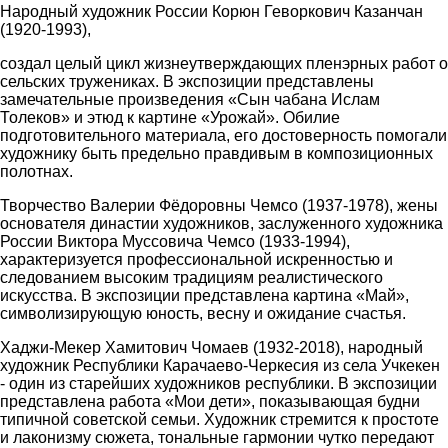
Народный художник России Корюн Геворкович Казанчан
(1920-1993),
создал целый цикл жизнеутверждающих пленэрных работ о
сельских тружениках. В экспозиции представлены
замечательные произведения «Сын чабана Ислам
Толеков» и этюд к картине «Урожай». Обилие
подготовительного материала, его достоверность помогали
художнику быть предельно правдивым в композиционных
полотнах.
Творчество Валерии Фёдоровны Чемсо (1937-1978), жены
основателя династии художников, заслуженного художника
России Виктора Муссовича Чемсо (1933-1994),
характеризуется профессиональной искренностью и
следованием высоким традициям реалистического
искусства. В экспозиции представлена картина «Май»,
символизирующую юность, весну и ожидание счастья.
Хаджи-Мекер Хамитович Чомаев (1932-2018), народный
художник Республики Карачаево-Черкесия из села Учкекен
- один из старейших художников республики. В экспозиции
представлена работа «Мои дети», показывающая будни
типичной советской семьи. Художник стремится к простоте
и лаконизму сюжета, тональные гармонии чутко передают