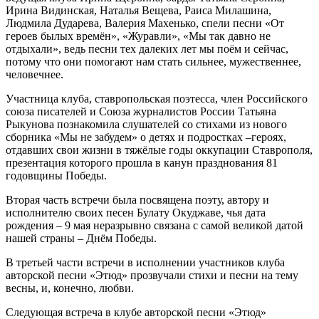
Ирина Видинская, Наталья Вещева, Раиса Милашина,
Людмила Дударева, Валерия Махенько, спели песни «От
героев былых времён», «Журавли», «Мы так давно не
отдыхали», ведь песни тех далеких лет мы поём и сейчас,
потому что они помогают нам стать сильнее, мужественнее,
человечнее.
Участница клуба, ставропольская поэтесса, член Российского
союза писателей и Союза журналистов России Татьяна
Рыкунова познакомила слушателей со стихами из нового
сборника «Мы не забудем» о детях и подростках –героях,
отдавших свои жизни в тяжёлые годы оккупации Ставрополя,
презентация которого прошла в канун празднования 81
годовщины Победы.
Вторая часть встречи была посвящена поэту, автору и
исполнителю своих песен Булату Окуджаве, чья дата
рождения – 9 мая неразрывно связана с самой великой датой
нашей страны – Днём Победы.
В третьей части встречи в исполнении участников клуба
авторской песни «Этюд» прозвучали стихи и песни на тему
весны, и, конечно, любви.
Следующая встреча в клубе авторской песни «Этюд»