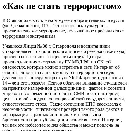
«Как не стать террористом»
В Ставропольском краевом музее изобразительных искусств
(ул. Дзержинского, 115 – 19) состоялось культурно –
просветительское мероприятие, посвящённое профилактике
терроризма и экстремизма.
Учащиеся Лицея № 38 г. Ставрополя и воспитанники
Ставропольского училища олимпийского резерва (техникум)
прослушали лекцию сотрудника отдела Центра
противодействия экстремизму ГУ МВД РФ по СК об
опасностях, которые можно встретить в сети Интернет, об
ответственности за диверсионную и террористическую
деятельность, предусмотренную УК РФ для лиц, достигших
14 – летнего возраста. Лектор обратила внимание слушателей
на практику намеренной фальсификации фактов и событий
мировой и современной истории в СМИ, в сети интернет,
цель которой - подрыв основ российской государственности,
существующего строя. Также сотрудник ЦПЭ рассказала о
необходимости тщательной проверки такого рода фактов и
информации в разных источниках и предельной
бдительности при публикации и репостах в сети Интернет,
так как это небезопасно для общества и может повлечь за
собой уголовную ответственность.