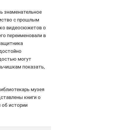
ть знаменательное
омство с прошлым
ько видеосюжетов о
его переименовали в
Защитника
 достойно
рдостью могут
льчишкам показать,
библиотекарь музея
дставлены книги о
и об истории