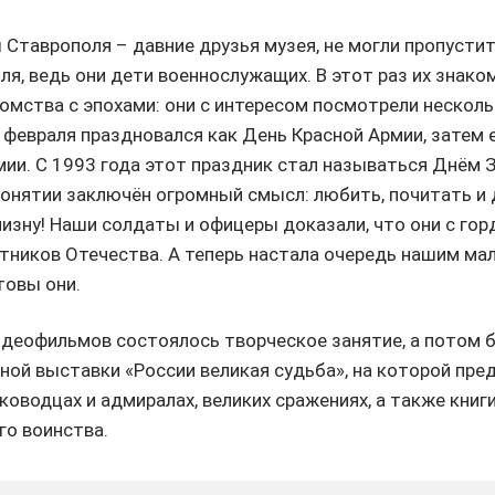
Ставрополя – давние друзья музея, не могли пропусти
ля, ведь они дети военнослужащих. В этот раз их знак
омства с эпохами: они с интересом посмотрели нескол
3 февраля праздновался как День Красной Армии, затем 
ии. С 1993 года этот праздник стал называться Днём 
понятии заключён огромный смысл: любить, почитать и
зну! Наши солдаты и офицеры доказали, что они с го
тников Отечества. А теперь настала очередь нашим ма
товы они.
деофильмов состоялось творческое занятие, а потом 
ной выставки «России великая судьба», на которой пре
ководцах и адмиралах, великих сражениях, а также книг
го воинства.