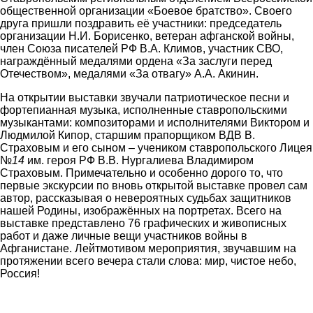
общественной организации «Боевое братство». Своего
друга пришли поздравить её участники: председатель
организации Н.И. Борисенко, ветеран афганской войны,
член Союза писателей РФ В.А. Климов, участник СВО,
награждённый медалями ордена «За заслуги перед
Отечеством», медалями «За отвагу» А.А. Акинин.
На открытии выставки звучали патриотическое песни и
фортепианная музыка, исполненные ставропольскими
музыкантами: композиторами и исполнителями Виктором и
Людмилой Кипор, старшим прапорщиком ВДВ В.
Страховым и его сыном – учеником ставропольского Лицея
№
14
им. героя РФ В.В. Нургалиева Владимиром
Страховым. Примечательно и особенно дорого то, что
первые экскурсии по вновь открытой выставке провел сам
автор, рассказывая о невероятных судьбах защитников
нашей Родины, изображённых на портретах. Всего на
выставке представлено 76 графических и живописных
работ и даже личные вещи участников войны в
Афганистане. Лейтмотивом мероприятия, звучавшим на
протяжении всего вечера стали слова: мир, чистое небо,
Россия!