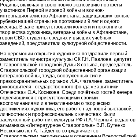
Родины, включая в свою новую экспозицию портреты
участников Первой мировой войны и воинов-
интернационалистов Афганистана, защищавших южные
рубежи нашей страны на протяжении 9 лет и одного
месяца. В зале присутствовали коллеги и поклонники
творчества художника, ветераны войны в Афганистане,
герои СВО, студенты средних и высших учебных
заведений, представители культурной общественности.
На церемонии открытия художника поздравили первый
заместитель министра культуры СК Г.Н. Павлова, депутат
Ставропольской городской Думы 8 созыва, председатель
Ставропольской городской общественной организации
ветеранов войны, труда, вооружённых сил и
правоохранительных органов И.А. Фаталиев, заместитель
руководителя Государственного фонда «Защитники
Отечества» О.А. Косикова. Среди почётных гостей вечера,
поделившихся с присутствующими своими
воспоминаниями и впечатлениями о творческих
достижениях художника, его работе над новой выставкой,
личностных и профессиональных качествах были
заслуженный работник культуры РФ Л.А. Чёрный, редактор
альманаха «Литературное Ставрополье» В.П. Бутенко.
Несколько лет А. Гайденко сотрудничает со
Ставропольским региональным отделением Всероссийской