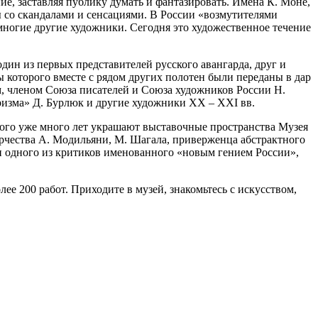
, заставляя публику думать и фантазировать. Имена К. Моне,
ы со скандалами и сенсациями. В России «возмутителями
 многие другие художники. Сегодня это художественное течение
дин из первых представителей русского авангарда, друг и
 которого вместе с рядом других полотен были переданы в дар
м, членом Союза писателей и Союза художников России Н.
ризма» Д. Бурлюк и другие художники XX – XXI вв.
рого уже много лет украшают выставочные пространства Музея
рчества А. Модильяни, М. Шагала, приверженца абстрактного
ки одного из критиков именованного «новым гением России»,
ее 200 работ. Приходите в музей, знакомьтесь с искусством,