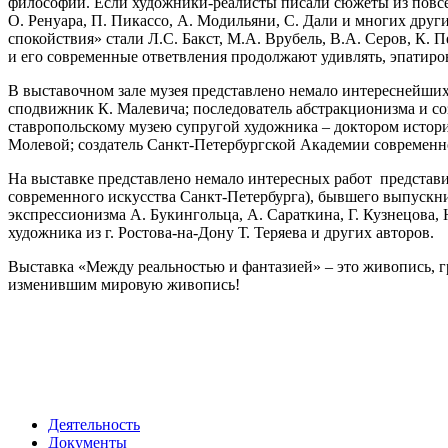
философий. Если художники-реалисты писали сюжеты из повсед
О. Ренуара, П. Пикассо, А. Модильяни, С. Дали и многих дру
спокойствия» стали Л.С. Бакст, М.А. Врубель, В.А. Серов, К.
и его современные ответвления продолжают удивлять, эпатиров
В выставочном зале музея представлено немало интереснейших 
сподвижник К. Малевича; последователь абстракционизма и со
ставропольскому музею супругой художника – доктором истори
Молевой; создатель Санкт-Петербургской Академии современно
На выставке представлено немало интересных работ представи
современного искусства Санкт-Петербурга), бывшего выпускн
экспрессионизма А. Букингольца, А. Сараткина, Г. Кузнецова,
художника из г. Ростова-на-Дону Т. Теряева и других авторов.
Выставка «Между реальностью и фантазией» – это живопись, гра
изменившим мировую живопись!
Деятельность
Документы