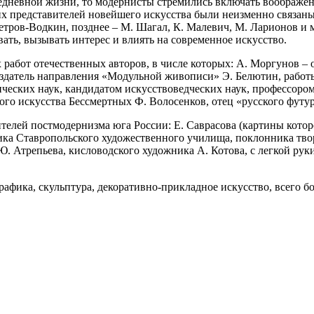
невной жизни, то модернисты стремились включать воображение
гих представителей новейшего искусства были неизменно связан
 Петров-Водкин, позднее – М. Шагал, К. Малевич, М. Ларионов и
ать, вызывать интерес и влиять на современное искусство.
работ отечественных авторов, в числе которых: А. Моргунов – о
здатель направления «Модульной живописи» Э. Белютин, работы
ческих наук, кандидатом искусствоведческих наук, профессоро
го искусства Бессмертных Ф. Волосенков, отец «русского футу
телей постмодернизма юга России: Е. Саврасова (картины кото
ика Ставропольского художественного училища, поклонника тво
 Ю. Атрепьева, кисловодского художника А. Котова, с легкой ру
фика, скульптура, декоративно-прикладное искусство, всего бол