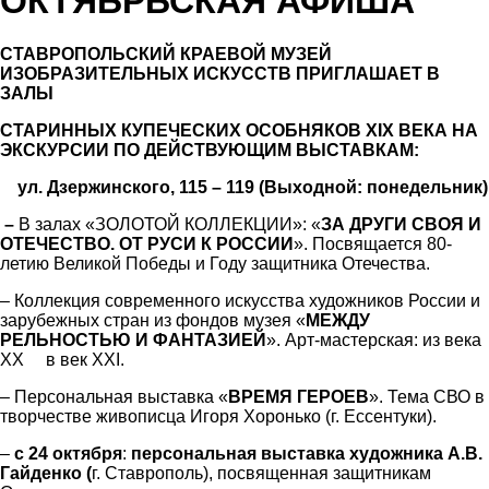
ОКТЯБРЬСКАЯ АФИША
СТАВРОПО
ЛЬСКИЙ КРАЕВОЙ МУЗЕЙ
ИЗОБРАЗИТЕЛЬНЫХ ИСКУССТВ ПРИГЛАШАЕТ В
ЗАЛЫ
СТАРИННЫХ КУПЕЧЕСКИХ ОСОБНЯКОВ XIX ВЕКА
НА
ЭКСКУРСИИ ПО ДЕЙСТВУЮЩИМ ВЫСТАВКАМ:
ул. Дзержинского, 115 – 119 (Выходной: понедельник)
–
В залах «ЗОЛОТОЙ КОЛЛЕКЦИИ»: «
ЗА ДРУГИ СВОЯ И
ОТЕЧЕСТВО.
ОТ РУСИ К РОССИИ
». Посвящается 80-
летию Великой Победы и Году защитника Отечества.
– Коллекция современного искусства художников России и
зарубежных стран из фондов музея «
МЕЖДУ
РЕЛЬНОСТЬЮ И ФАНТАЗИЕЙ
». Арт-мастерская: из века
XX в век XXI.
– Персональная выставка «
ВРЕМЯ ГЕРОЕВ
». Тема СВО в
творчестве живописца Игоря Хоронько (г. Ессентуки).
–
c
24 октября
:
персональная выставка художника
А.В.
Гайденко (
г. Ставрополь), посвященная защитникам