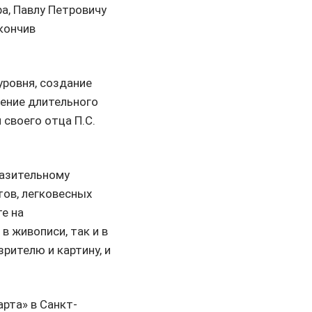
а, Павлу Петровичу
кончив
уровня, создание
чение длительного
своего отца П.С.
разительному
тов, легковесных
е на
в живописи, так и в
рителю и картину, и
рта» в Санкт-