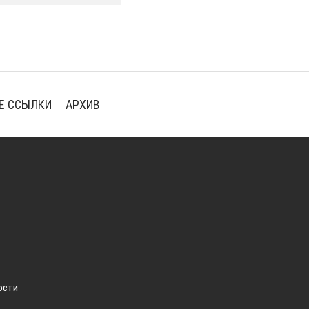
Е ССЫЛКИ
АРХИВ
ости