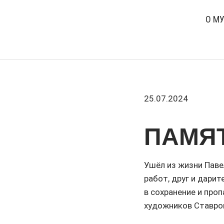
О М
25.07.2024
ПАМЯ
Ушёл из жизни Паве
работ, друг и дари
в сохранение и про
художников Ставроп