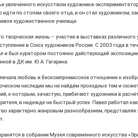
е увлечённого искусством художника-экспериментатор
 идти по стопам своего отца, и он стал художником, за
аевое художественное училище.
го творческая жизнь – участие в выставках различного 
вступление в Союз художников России. С 2003 года в те
л и был куратором постоянно действующей экспозиции 
нной в ДК им. Ю.А. Гагарина.
тличала любовь и бескомпромиссное отношение к изоб
ворческом наследии мы не найдём проходных тем и сюже
ий, к которым, зачастую, прибегают художники в расчёт
ителя, в надежде на быстрый успех. Павел работал как 
ство характерно жанровым разнообразием, представляя з
т.
ранятся в собрании Музея современного искусства «Эра