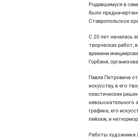
Родившемуся в семь
было предначертано
Ставропольское кр
С 20 лет началась е
творческих работ, 
времени инициирова
Горбаня, организова
Павла Петровича о
искусству, в его т
пластических решен
невзыскательного зр
графике, его искус
пейзаж, и натюрмор
Работы художника х