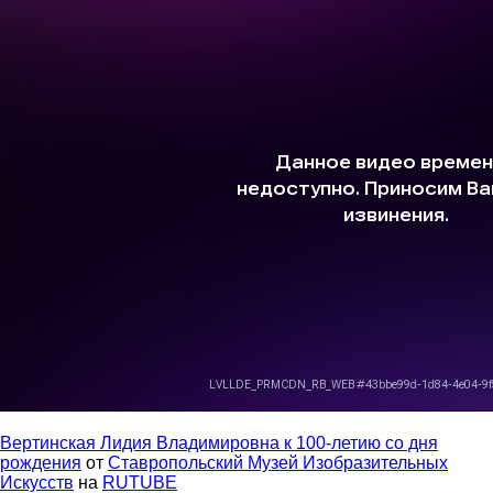
Вертинская Лидия Владимировна к 100-летию со дня
рождения
от
Ставропольский Музей Изобразительных
Искусств
на
RUTUBE